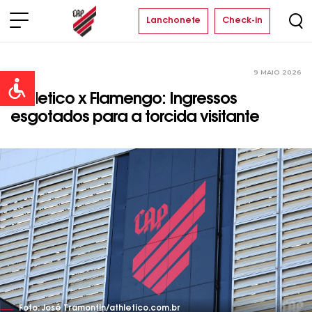
Lanchonete
Check-in
9 MAIO 2026
Clube
Open toolbar
Athletico x Flamengo: Ingressos
esgotados para a torcida visitante
Foto: José Tramontin/athletico.com.br