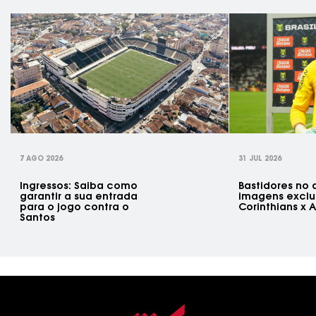
rev
7 AGO 2026
31 JUL 2026
Ingressos: Saiba como
Bastidores no a
garantir a sua entrada
imagens exclu
para o jogo contra o
Corinthians x 
Santos