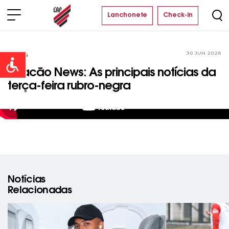
Lanchonete
Check-in
30 JUN 2026
Vídeos
Open toolbar
Furacão News: As principais notícias da
terça-feira rubro-negra
Notícias
Relacionadas