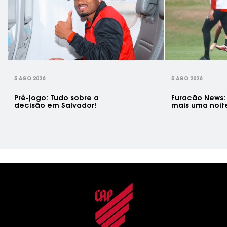
rev
5 AGO 2026
5 AGO 2026
Pré-jogo: Tudo sobre a
Furacão News:
decisão em Salvador!
mais uma noit