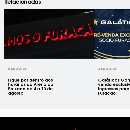
Relacionadas
rev
5 AGO 2026
3 AGO 2026
Fique por dentro dos
Galáticos Gam
horários da Arena da
venda exclusi
Baixada de 4 a 10 de
ingressos para
agosto
Furacão