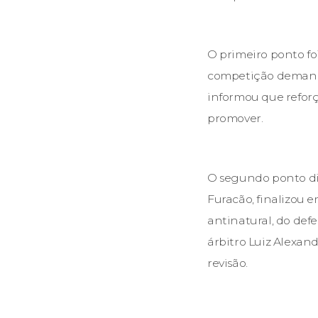
O primeiro ponto fo
competição demanda
informou que refor
promover.
O segundo ponto diz
Furacão, finalizou 
antinatural, do def
árbitro Luiz Alexa
revisão.