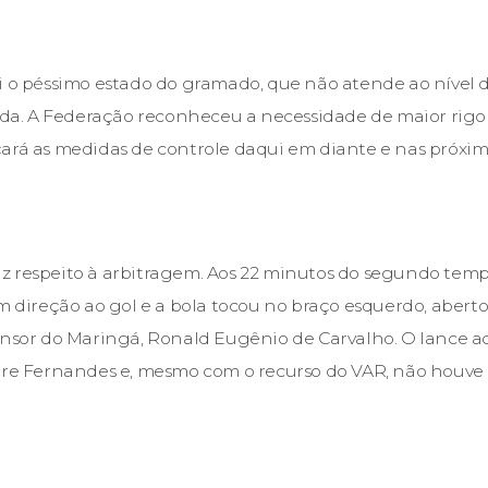
i o péssimo estado do gramado, que não atende ao nível 
. A Federação reconheceu a necessidade de maior rigor n
çará as medidas de controle daqui em diante e nas próxi
 respeito à arbitragem. Aos 22 minutos do segundo tempo,
em direção ao gol e a bola tocou no braço esquerdo, abert
ensor do Maringá, Ronald Eugênio de Carvalho. O lance 
ndre Fernandes e, mesmo com o recurso do VAR, não houv