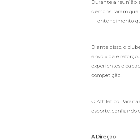
Durante a reunião, 
demonstraram que a
— entendimento que 
Diante disso, o clu
envolvida e reforço
experientes e capac
competição.
O Athletico Parana
esporte, confiando 
A Direção