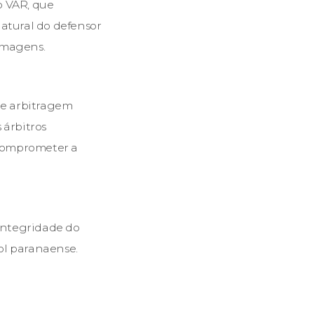
o VAR, que
atural do defensor
imagens.
 de arbitragem
 árbitros
 comprometer a
integridade do
ol paranaense.