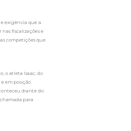
de exigência que a
as fiscalizações e
mas competições que
 o atleta Isaac, do
o e em posição
aconteceu diante do
e chamada para