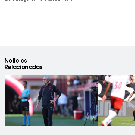
Notícias
Relacionadas
rev