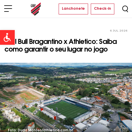
Lanchonete
Check-in
6 JUL 2026
Clube
Open toolbar
Red Bull Bragantino x Athletico: Saiba
como garantir o seu lugar no jogo
Foto: Duda Matoso/athletico.com.br