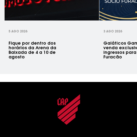
rev
5 AGO 2026
3 AGO 2026
Fique por dentro dos
Galáticos Gam
horários da Arena da
venda exclusi
Baixada de 4 a 10 de
ingressos para
agosto
Furacão