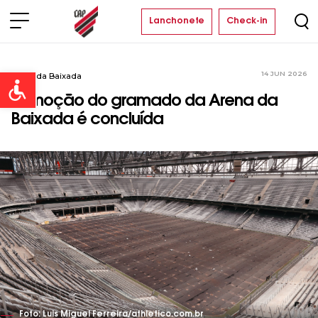
Lanchonete
Check-in
14 JUN 2026
Arena da Baixada
Open toolbar
Remoção do gramado da Arena da
Baixada é concluída
Foto: Luis Miguel Ferreira/athletico.com.br