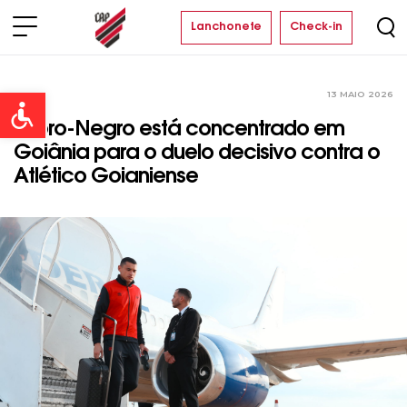
Lanchonete
Check-in
13 MAIO 2026
Time
Open toolbar
Rubro-Negro está concentrado em
Goiânia para o duelo decisivo contra o
Atlético Goianiense