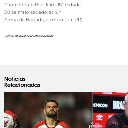
Campeonato Brasileiro: 18ª rodada
30 de maio, sábado, às 16h
Arena da Baixada, em Curitiba (PR)
Fotos: Luis Miguel Ferreira/athletico.com.br
Notícias
Relacionadas
rev