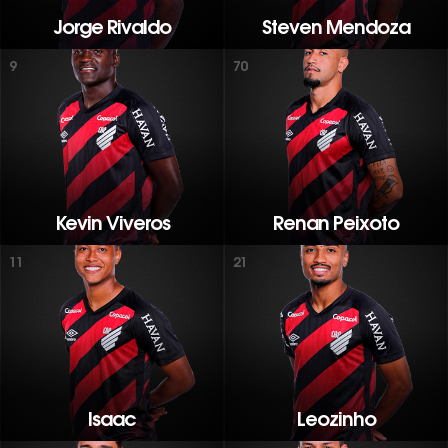
Jorge Rivaldo
Steven Mendoza
9
70
Kevin Viveros
Renan Peixoto
11
21
Isaac
Leozinho