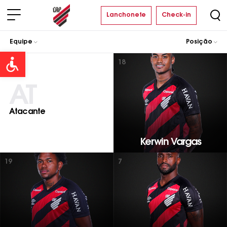
Lanchonete
Check-in
Equipe
Posição
Open toolbar
18
AT
Atacante
Kerwin Vargas
19
7