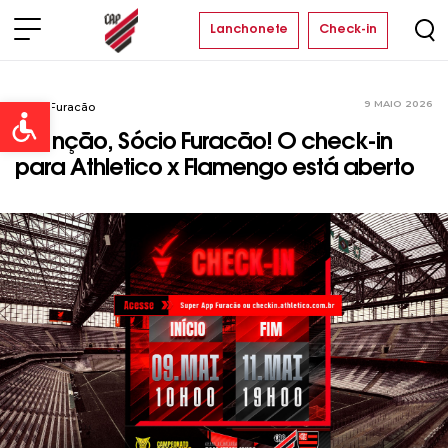
Lanchonete
Check-in
9 MAIO 2026
Sócio Furacão
Open toolbar
Atenção, Sócio Furacão! O check-in
para Athletico x Flamengo está aberto