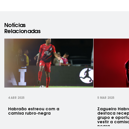
Notícias
Relacionadas
rev
4 ABR 2025
5 MAR 2025
Habraão estreou com a
Zagueiro Hab
camisa rubro-negra
destaca rece
grupo e oport
vestir a camis
negra