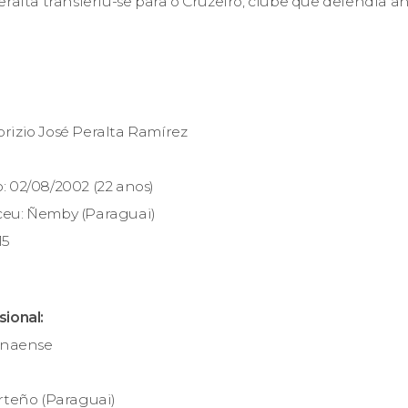
eralta transferiu-se para o Cruzeiro, clube que defendia a
rizio José Peralta Ramírez
 02/08/2002 (22 anos)
eu: Ñemby (Paraguai)
15
ional:
ranaense
rteño (Paraguai)