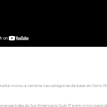
ralta iniciou a carreira nas categorias de base do Cerro P
nove partidas do Sul-Americano Sub-17 e em cinco jogos