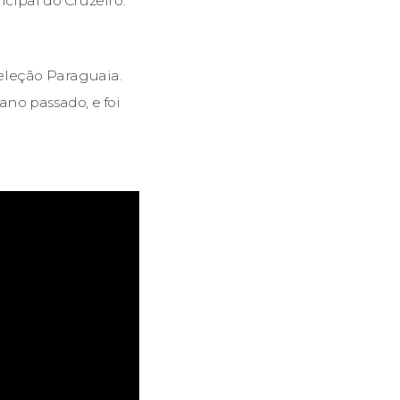
cipal do Cruzeiro.
eleção Paraguaia.
no passado, e foi