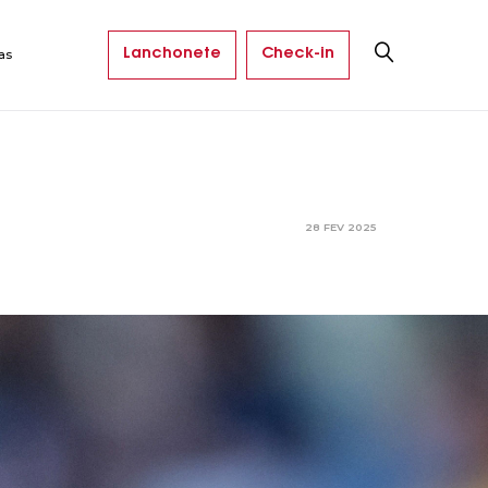
Lanchonete
Check-in
as
28 FEV 2025