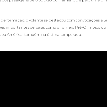
após passagens pelo Sub-20 do Flamengo e pelo time prin
 de formação, o volante se destacou com convocações à S
s importantes de base, como o Torneio Pré-Olímpico do a
opa América, também na última temporada.