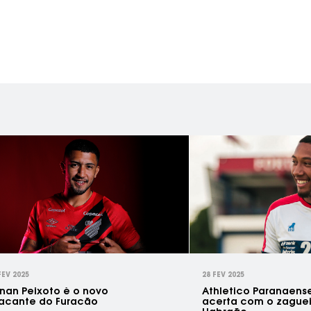
FEV 2025
28 FEV 2025
nan Peixoto é o novo
Athletico Paranaens
acante do Furacão
acerta com o zaguei