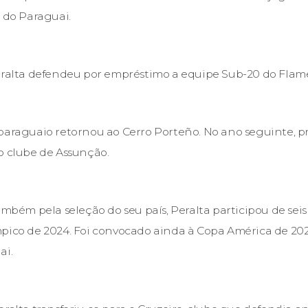
o do Paraguai.
Peralta defendeu por empréstimo a equipe Sub-20 do Fla
paraguaio retornou ao Cerro Porteño. No ano seguinte, pr
o clube de Assunção.
ambém pela seleção do seu país, Peralta participou de sei
pico de 2024. Foi convocado ainda à Copa América de 202
ai.