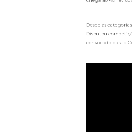
chega ao Athletico 
Desde as categorias
Disputou competiçõe
convocado para a C