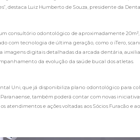
bes”, destaca Luiz Humberto de Souza, presidente da Denta
um consultório odontológico de aproximadamente 20m², 
do com tecnologia de última geração, como o iTero, scann
a imagens digitais detalhadas da arcada dentária, auxil
panhamento da evolução da saúde bucal dos atletas.
ntal Uni, que já disponibiliza plano odontológico para co
o Paranaense, também poderá contar com novas iniciativa
s atendimentos e ações voltadas aos Sócios Furacão e aos