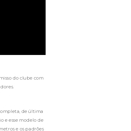
omisso do clube com
dores.
completa, de última
io e esse modelo de
metros e os padrões