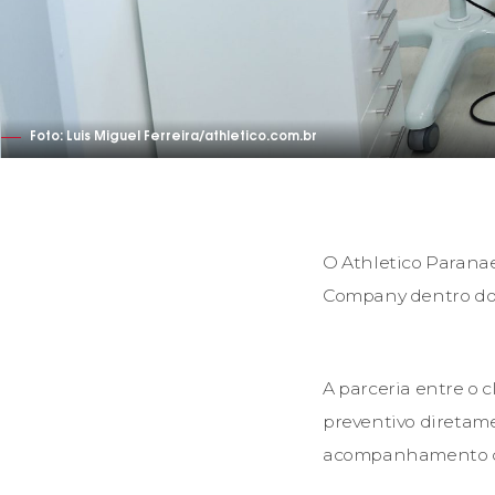
Foto: Luis Miguel Ferreira/athletico.com.br
O Athletico Paranae
Company dentro do C
A parceria entre o 
preventivo diretam
acompanhamento con