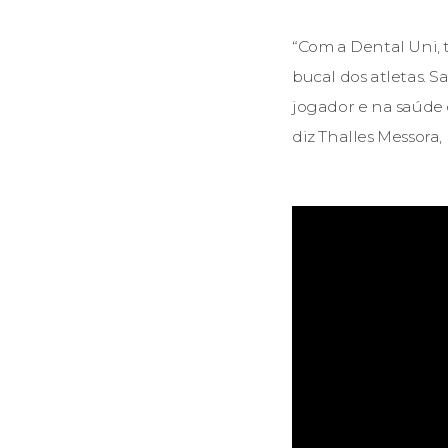
“Com a Dental Uni, 
bucal dos atletas.
jogador e na saúde e
diz Thalles Messora