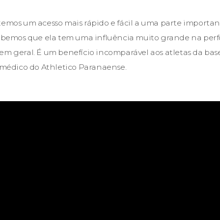
temos um acesso mais rápido e fácil a uma parte importan
 Sabemos que ela tem uma influência muito grande na pe
m geral. É um benefício incomparável aos atletas da base 
, médico do Athletico Paranaense.