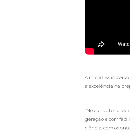
A iniciativa inovad
a excelência na pr
“No consultório, va
geração e com facil
ciência, com odont