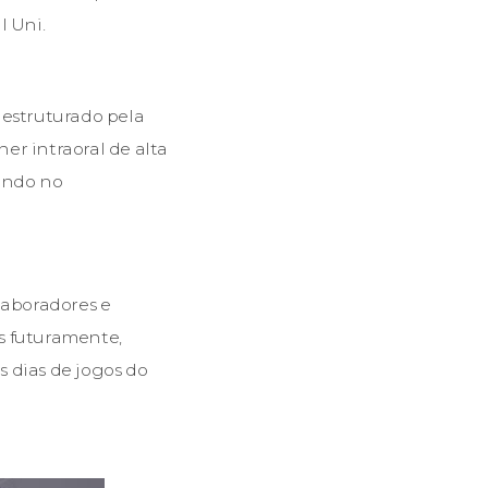
l Uni.
estruturado pela
er intraoral de alta
iando no
laboradores e
s futuramente,
 dias de jogos do