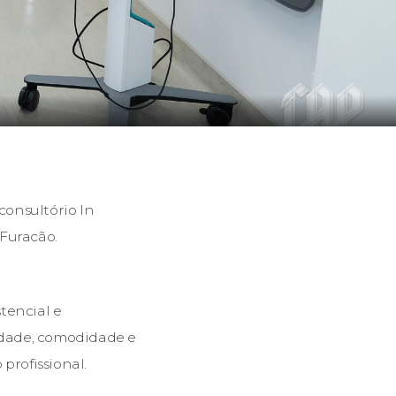
consultório In
 Furacão.
tencial e
idade, comodidade e
rofissional.