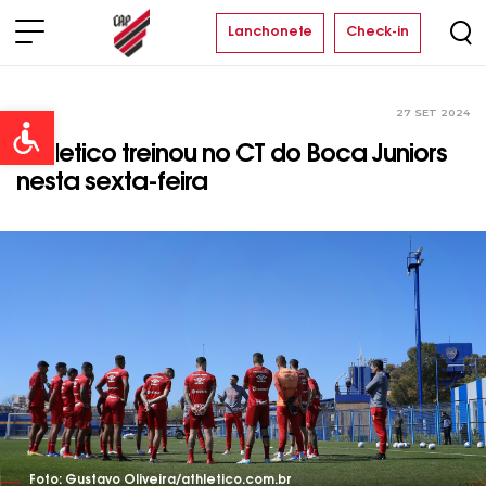
Lanchonete
Check-in
27 SET 2024
Time
Open toolbar
Athletico treinou no CT do Boca Juniors
nesta sexta-feira
Foto: Gustavo Oliveira/athletico.com.br