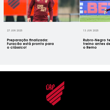
rev
27 JUN 2025
13 JUN 2025
Preparação finalizada:
Rubro-Negro fe
Furacão está pronto para
treino antes d
o clássico!
o Remo