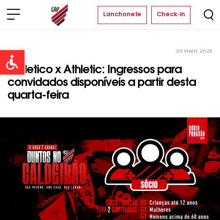
Lanchonete
Check-in
20 MAIO 2025
Clube
Open toolbar
Athletico x Athletic: Ingressos para
convidados disponíveis a partir desta
quarta-feira