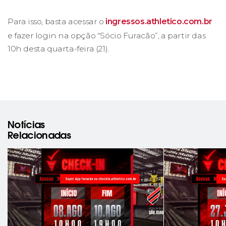
Para isso, basta acessar o
ingressos.athletico.com.br
e fazer login na opção “Sócio Furacão”, a partir das
10h desta quarta-feira (21).
Notícias
Relacionadas
rev