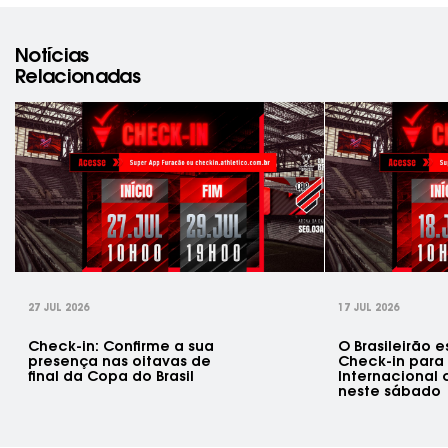
Notícias
Relacionadas
rev
27 JUL 2026
17 JUL 2026
Check-in: Confirme a sua
O Brasileirão e
presença nas oitavas de
Check-in para 
final da Copa do Brasil
Internacional
neste sábado