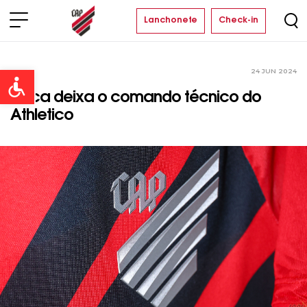
Lanchonete
Check-in
24 JUN 2024
Clube
Open toolbar
Cuca deixa o comando técnico do
Athletico