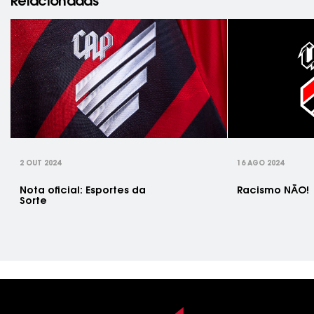
Relacionadas
rev
2 OUT 2024
16 AGO 2024
Nota oficial: Esportes da
Racismo NÃO!
Sorte