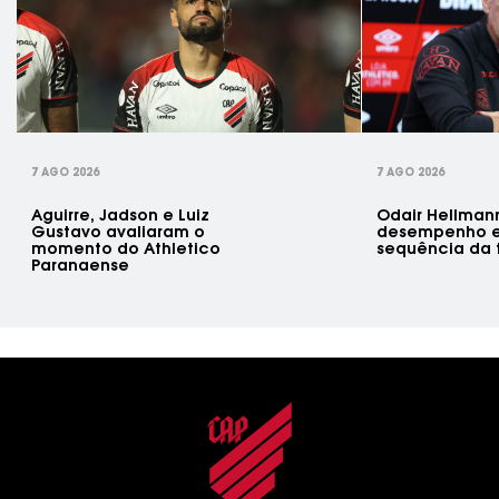
rev
7 AGO 2026
7 AGO 2026
Aguirre, Jadson e Luiz
Odair Hellman
Gustavo avaliaram o
desempenho e
momento do Athletico
sequência da
Paranaense