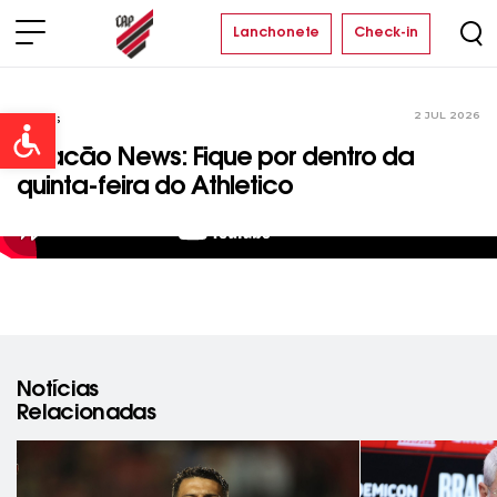
Lanchonete
Check-in
2 JUL 2026
Vídeos
Open toolbar
Furacão News: Fique por dentro da
quinta-feira do Athletico
Notícias
Relacionadas