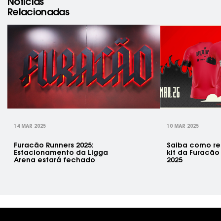
Notícias
Relacionadas
rev
14 MAR 2025
10 MAR 2025
Furacão Runners 2025:
Saiba como ret
Estacionamento da Ligga
kit da Furacão
Arena estará fechado
2025