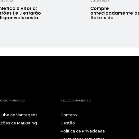
GO 2026
2 AGO 2026
hletico x Vitória:
Compre
rtões I e J estarão
antecipadamente o
disponíveis nesta
tickets de
gunda-feira
estacionamento par
Athletico x Vitória
ÓCIO FURACÃO
RELACIONAMENTO
Clube de Vantagens
Contato
Ações de Marketing
Gestão
Política de Privacidade