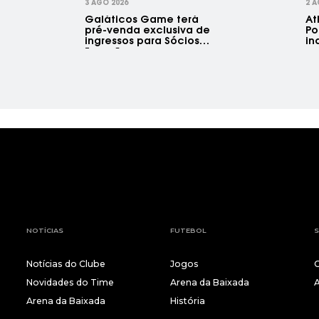
3 AGO 2026
2 A
Galáticos Game terá
At
pré-venda exclusiva de
Po
ingressos para Sócios
in
Furacão
se
NOTÍCIAS
FUTEBOL
S
Notícias do Clube
Jogos
Novidades do Time
Arena da Baixada
Arena da Baixada
História