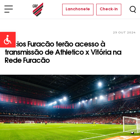
Lanchonete
Check-in
29 OUT 2024
Clube
Open toolbar
Sócios Furacão terão acesso à
transmissão de Athletico x Vitória na
Rede Furacão