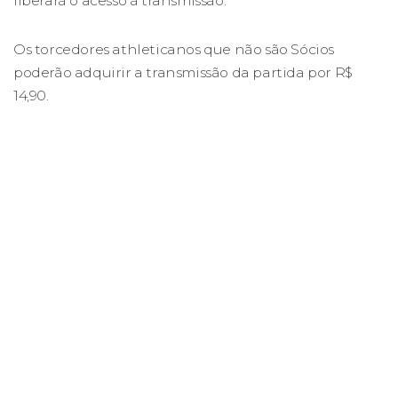
liberará o acesso à transmissão.
Os torcedores athleticanos que não são Sócios
poderão adquirir a transmissão da partida por R$
14,90.