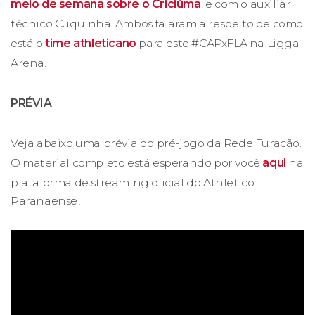
meio de semana sobre o Criciúma
, e com o auxiliar
técnico Cuquinha. Ambos falaram a respeito de como
está o
time athleticano
para este #CAPxFLA na Ligga
Arena.
PRÉVIA
Veja abaixo uma prévia do pré-jogo da Rede Furacão.
O material completo está esperando por você
aqui
na
plataforma de streaming oficial do Athletico
Paranaense!