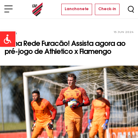
Lanchonete
Check-in
15 JUN 2024
Vídeos
Open toolbar
Tá na Rede Furacão! Assista agora ao
pré-jogo de Athletico x Flamengo