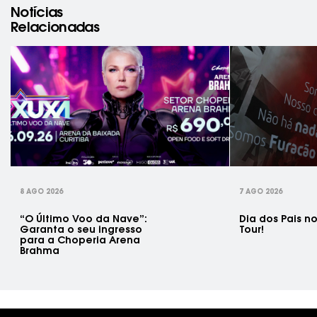
Notícias
Relacionadas
rev
8 AGO 2026
7 AGO 2026
“O Último Voo da Nave”:
Dia dos Pais n
Garanta o seu ingresso
Tour!
para a Choperia Arena
Brahma