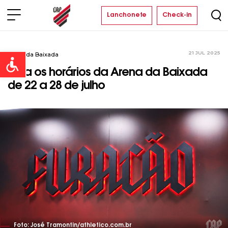
Lanchonete
Check-in
21 JUL 2025
Arena da Baixada
Open toolbar
Veja os horários da Arena da Baixada
de 22 a 28 de julho
Foto: José Tramontin/athletico.com.br