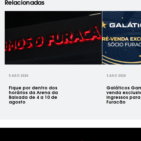
Relacionadas
rev
5 AGO 2026
3 AGO 2026
Fique por dentro dos
Galáticos Gam
horários da Arena da
venda exclusi
Baixada de 4 a 10 de
ingressos para
agosto
Furacão