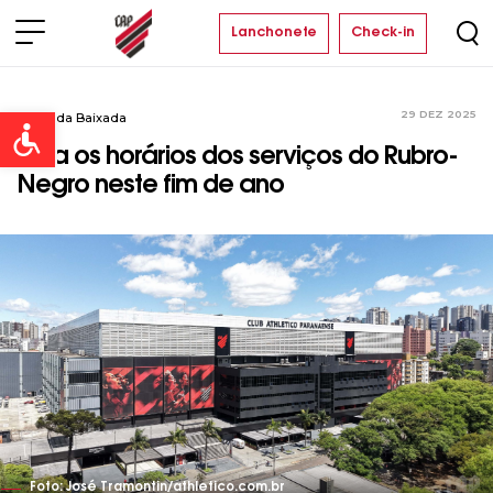
Lanchonete
Check-in
29 DEZ 2025
Arena da Baixada
Open toolbar
Veja os horários dos serviços do Rubro-
Negro neste fim de ano
Foto: José Tramontin/athletico.com.br