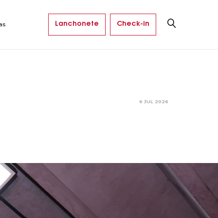
Lanchonete
Check-in
as
6 JUL 2026