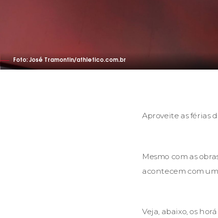
Foto: José Tramontin/athletico.com.br
Aproveite as férias
Mesmo com as obras 
acontecem com um r
Veja, abaixo, os horá