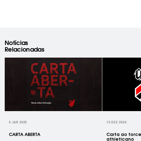
Notícias
Relacionadas
rev
5 JAN 2025
10 DEZ 2024
CARTA ABERTA
Carta ao torc
athleticano