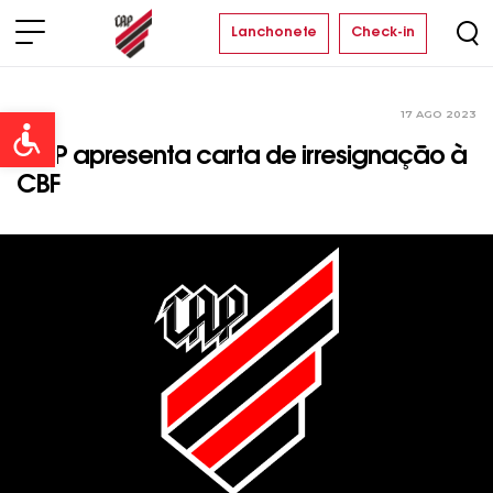
Lanchonete
Check-in
17 AGO 2023
Clube
Open toolbar
CAP apresenta carta de irresignação à
CBF