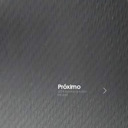
Próximo
2018
América rubro-
negra!