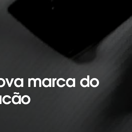
ova marca do
acão