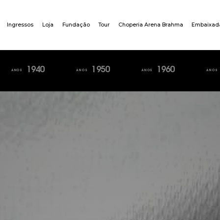
Ingressos
Loja
Fundação
Tour
Choperia Arena Brahma
Embaixad
1940
1950
1960
ANOS
ANOS
ANOS
ANOS